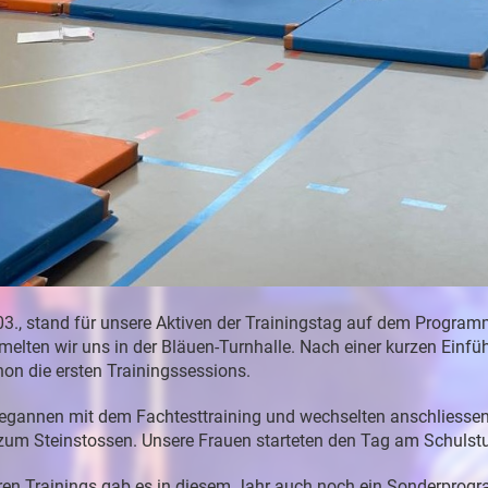
03.,
stand
für
unsere
Aktiven
der
Trainingstag
auf
dem
Program
melten
wir
uns
in
der
Bläuen-
Turnhalle
.
Nach
einer
kurzen
Einfü
hon
die
ersten
Trainingssessions.
egannen
mit
dem
Fachtesttraining
und
wechselten
anschliesse
zum
Steinstossen
.
Unsere
Frauen
starteten
den
Tag
am
Schulst
ren
Trainings
gab
es
in
diesem
Jahr
auch
noch
ein
Sonderprog