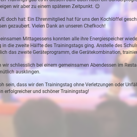
zeigen
wir
aber
zu
einem
späteren
Zeitpunkt. 😉
VE
doch
hat:
Ein
Ehrenmitglied
hat
für
uns
den
Kochlöffel
gesc
sen
gezaubert.
Vielen
Dank
an
unseren
Chefkoch!
einsamen
Mittagessens
konnten
alle
ihre
Energiespeicher
wied
g
in
die
zweite
Hälfte
des
Trainingstags
ging.
Anstelle
des
Schul
lich
das
zweite
Geräteprogramm,
die
Gerätekombination,
trainier
en
wir
schliesslich
bei
einem
gemeinsamen
Abendessen
im
Resta
mütlich
ausklingen.
roh
sein,
dass
wir
den
Trainingstag
ohne
Verletzungen
oder
Unfäl
in
erfolgreicher
und
schöner
Trainingstag
!