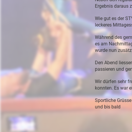
Ergebnis
daraus
Wie
gut
es
der
ST
leckeres
Mittages
Während
des
gem
es
am
Nachmitta
wurde
nun zusätz
Den
Abend
liess
passieren
und
ge
Wir
dürfen
sehr
f
konnten.
Es
war
e
Sportliche
Grüsse
und
bis
bald