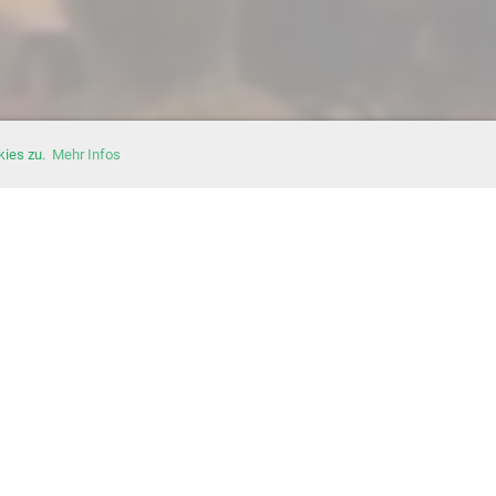
kies zu.
Mehr Infos
© STV Erlinsbach
Erstellt mit ClubDesk Vereinssoftware