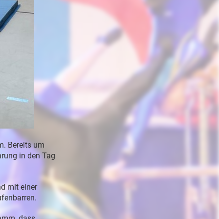
m.
Bereits
um
hrung
in
den
Tag
nd
mit
einer
ufenbarren
.
ramm,
dass