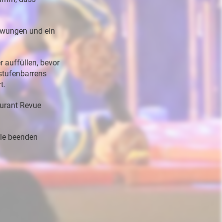
hwungen
und
ein
er
auffüllen,
bevor
stufenbarrens
t.
urant
Revue
le
beenden