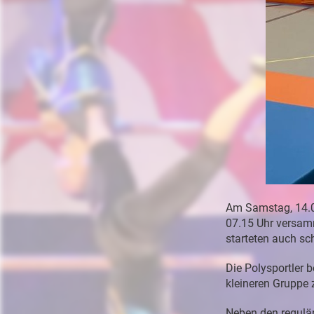
Am
Samstag,
14.
07.15
Uhr
versam
starteten
auch
sc
Die
Polysportler
b
kleineren
Gruppe
Neben
den
regulä